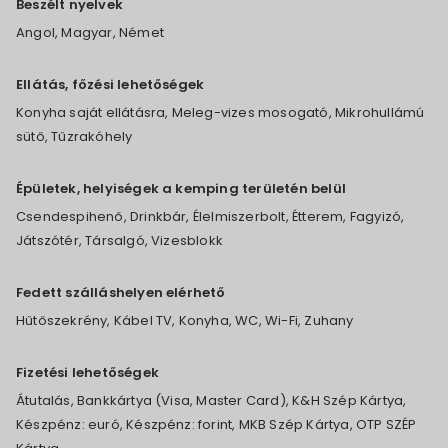
Beszélt nyelvek
Angol, Magyar, Német
Ellátás, főzési lehetőségek
Konyha saját ellátásra, Meleg-vizes mosogató, Mikrohullámú
sütő, Tűzrakóhely
Épületek, helyiségek a kemping területén belül
Csendespihenő, Drinkbár, Élelmiszerbolt, Étterem, Fagyizó,
Játszótér, Társalgó, Vizesblokk
Fedett szálláshelyen elérhető
Hűtőszekrény, Kábel TV, Konyha, WC, Wi-Fi, Zuhany
Fizetési lehetőségek
Átutalás, Bankkártya (Visa, Master Card), K&H Szép Kártya,
Készpénz: euró, Készpénz: forint, MKB Szép Kártya, OTP SZÉP