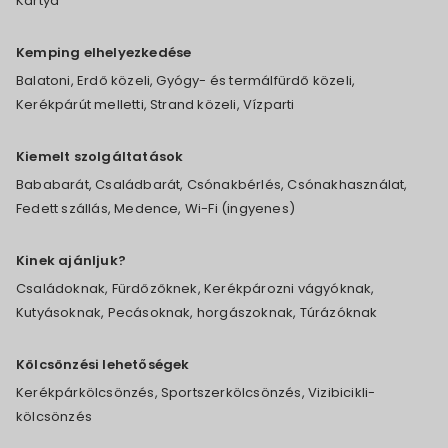
Kártya
Kemping elhelyezkedése
Balatoni, Erdő közeli, Gyógy- és termálfürdő közeli,
Kerékpárút melletti, Strand közeli, Vízparti
Kiemelt szolgáltatások
Bababarát, Családbarát, Csónakbérlés, Csónakhasználat,
Fedett szállás, Medence, Wi-Fi (ingyenes)
Kinek ajánljuk?
Családoknak, Fürdőzőknek, Kerékpározni vágyóknak,
Kutyásoknak, Pecásoknak, horgászoknak, Túrázóknak
Kölcsönzési lehetőségek
Kerékpárkölcsönzés, Sportszerkölcsönzés, Vizibicikli-
kölcsönzés