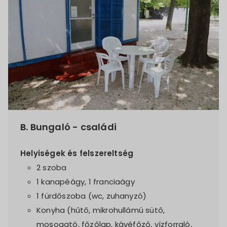
B. Bungaló - családi
Helyiségek és felszereltség
2 szoba
1 kanapéágy, 1 franciaágy
1 fürdőszoba (wc, zuhanyzó)
Konyha (hűtő, mikrohullámú sütő,
mosogató, főzőlap, kávéfőző, vízforraló,