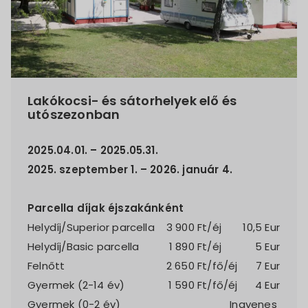
Lakókocsi- és sátorhelyek elő és
utószezonban
2025.04.01. – 2025.05.31.
2025. szeptember 1. – 2026. január 4.
Parcella díjak éjszakánként
Helydíj/Superior parcella
3 900
Ft/éj
10,5 Eur
Helydíj/Basic parcella
1 890
Ft/éj
5 Eur
Felnőtt
2 650
Ft/fő/éj
7 Eur
Gyermek (2-14 év)
1 590
Ft/fő/éj
4 Eur
Gyermek (0-2 év)
Ingyenes