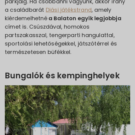
parkjáig. Ha csobbanni vágyunk, akkor irány
a családbarát
Diási játékstrand
, amely
kiérdemelhetné
a Balaton egyik legjobbja
címet is. Csúszdával, homokos
partszakasszal, tengerparti hangulattal,
sportolási lehetőségekkel, játszótérrel és
természetesen büfékkel.
Bungalók és kempinghelyek