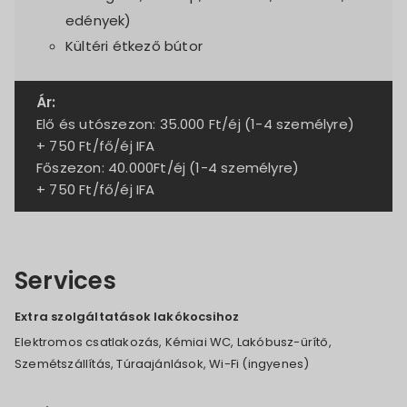
edények)
Kültéri étkező bútor
Ár:
Elő és utószezon: 35.000 Ft/éj (1-4 személyre)
+ 750 Ft/fő/éj IFA
Főszezon: 40.000Ft/éj (1-4 személyre)
+ 750 Ft/fő/éj IFA
Services
Extra szolgáltatások lakókocsihoz
Elektromos csatlakozás, Kémiai WC, Lakóbusz-ürítő,
Szemétszállítás, Túraajánlások, Wi-Fi (ingyenes)