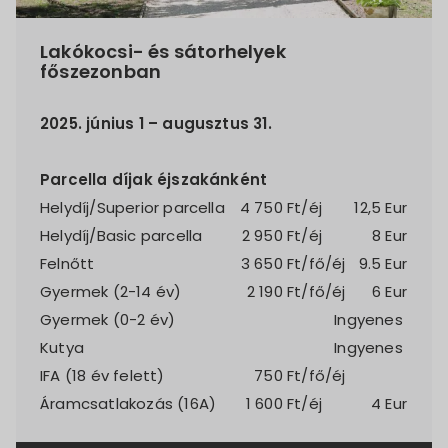
Lakókocsi- és sátorhelyek
főszezonban
2025. június 1 – augusztus 31.
Parcella díjak éjszakánként
Helydíj/Superior parcella
4 750
Ft/éj
12,5 Eur
Helydíj/Basic parcella
2 950
Ft/éj
8 Eur
Felnőtt
3 650
Ft/fő/éj
9.5 Eur
Gyermek (2-14 év)
2 190
Ft/fő/éj
6 Eur
Gyermek (0-2 év)
Ingyenes
Kutya
Ingyenes
IFA (18 év felett)
750
Ft/fő/éj
Áramcsatlakozás (16A)
1 600
Ft/éj
4 Eur