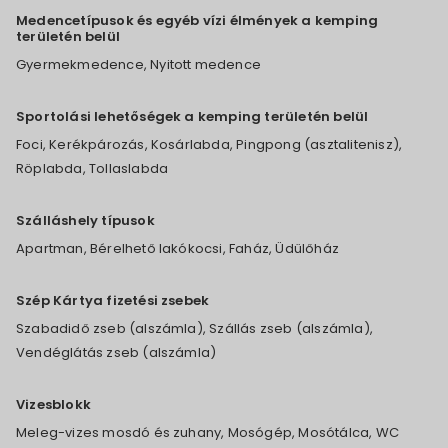
Medencetípusok és egyéb vízi élmények a kemping
területén belül
Gyermekmedence, Nyitott medence
Sportolási lehetőségek a kemping területén belül
Foci, Kerékpározás, Kosárlabda, Pingpong (asztalitenisz),
Röplabda, Tollaslabda
Szálláshely típusok
Apartman, Bérelhető lakókocsi, Faház, Üdülőház
Szép Kártya fizetési zsebek
Szabadidő zseb (alszámla), Szállás zseb (alszámla),
Vendéglátás zseb (alszámla)
Vizesblokk
Meleg-vizes mosdó és zuhany, Mosógép, Mosótálca, WC