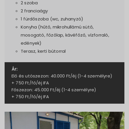
2 szoba
2 franciaágy
1 fürdőszoba (wc, zuhanyzó)
Konyha (hűtő, mikrohullámú sütő,
mosogató, főzőlap, kávéfőző, vízforraló,
edények)
Terasz, kerti bútorral
Ár:
Elő és utószezon: 40.000 Ft/éj (1-4 személyre)
+ 750 Ft/fő/éj IFA
Főszezon: 45.000 Ft/éj (1-4 személyre)
+ 750 Ft/fő/éj IFA