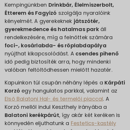
Kempingünkben
Drinkbár, Élelmiszerbolt,
Étterem és Fagyizó
szolgálja nyaralóink
kényelmét. A gyerekeknek
játszótér,
gyerekmedence és hatalmas park
áll
rendelkezésére, míg a felnőttek számára
foci-, kosárlabda- és röplabdapálya
nyújthat kikapcsolódást. A
csendes pihenő
idő pedig biztosíték arra, hogy mindenki
valóban feltöltődhessen mielőtt hazatér.
Kapuinkon túl csupán néhány lépés a
Kárpáti
Korzó
egy hangulatos parkkal, valamint az
Első Balatoni Hal- és termelői piaccal
. A
Korzó mellől indul Keszthely irányába a
Balatoni kerékpárút
, így akár két keréken is
könnyedén eljuthatunk a
Festetics-kastély