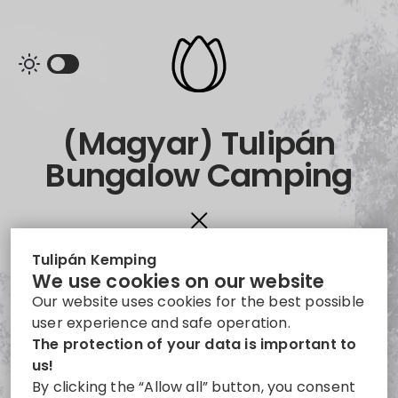
(Magyar) Tulipán
Bungalow Camping
8315 Gyenesdiás, (Magyar)
Tulipán Kemping
Tulipán utca 5.
We use cookies on our website
Our website uses cookies for the best possible
Route planning to the following location »
user experience and safe operation.
Bicycle-friendly campsites
The protection of your data is important to
Family and child friendly campsites
us!
Campsites with indoor accommodation
By clicking the “Allow all” button, you consent
Dog-friendly campsites
Mountain rural campsites