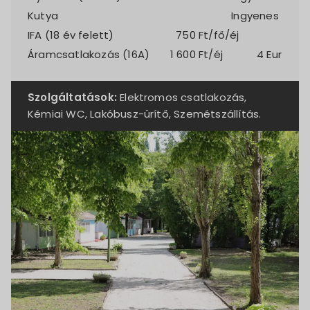
Kutya
Ingyenes
IFA (18 év felett)
750
Ft/fő/éj
Áramcsatlakozás (16A)
1 600
Ft/éj
4 Eur
Szolgáltatások:
Elektromos csatlakozás,
Kémiai WC, Lakóbusz-ürítő, Szemétszállítás.